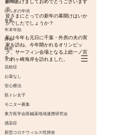
新年あけましておめでとうございます
更年期
㊗️
ゆらぎの年頃
皆さまにとっての新年の幕開けはいか
食事
がでしたでしょうか？
年末年始
私は今年も元日に千葉・外房の夫の実
師走
家を訪ね、今年開かれるオリンピッ
鍼灸
ク、サーフィン会場となる上総一ノ宮
冬
の釣ヶ崎海岸を訪れました。
花粉症
お薬なし
安心療法
筋トレ女子
モニター募集
東方医学会医鍼薬地域連携研究会
感染症
新型コロナウィルス性肺炎