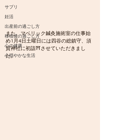
サプリ
妊活
出産前の過ごし方
また、マベリック鍼灸施術室の仕事始
移植後の過ごし方
め1月4日土曜日には四谷の総鎮守、須
心の健康
賀神社に初詣⛩させていただきまし
心穏やかな生活
た。