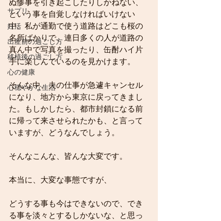
ぬ惨事を引き起こしたりしかねない、
サプリ
という事を自覚しなければいけない
中、私が通勤で使う道路はどこも桜の
妊活
名所ばかりで、連日多くの人が道路の
出産前の過ごし方
真ん中で写真を撮ったり、缶酎ハイ片
移植後の過ごし方
手に楽しんでいるのを見かけます。
心の健康
そんな中、夫の仕事が急遽キャンセル
心穏やかな生活
になり、地方から東京に戻ってきまし
た。もしかしたら、都市封鎖になる前
に帰って来させられたかも、と言って
いますが、どうなんでしょう。
そんなこんな、皆んな大変です。
本当に、大変な事態ですが、
どうする事も今はできないので、でき
る事を淡々とするしかないな、と思っ