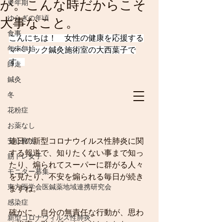
が。こんな時だからこそ
更年期
ゆらぎの年頃
大事なこと。
食事
こんにちは！　女性の健康を応援する
年末年始
マベリック鍼灸施術室の大西葉子で
す。
師走
鍼灸
冬
花粉症
お薬なし
連日の新型コロナウイルス性肺炎に関
安心療法
する報道で、知りたくない事まで知っ
筋トレ女子
たり、煽られてスーパーに群がる人々
モニター募集
を見たり、不安を煽られる毎日が続き
東方医学会医鍼薬地域連携研究会
ますね。
感染症
確かに、自分の無責任な行動が、思わ
新型コロナウィルス性肺炎