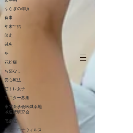
更年期
ゆらぎの年頃
食事
年末年始
師走
鍼灸
冬
花粉症
お薬なし
安心療法
筋トレ女子
モニター募集
東方医学会医鍼薬地
域連携研究会
感染症
新型コロナウィルス