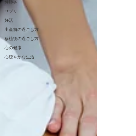
性肺炎
サプリ
妊活
出産前の過ごし方
移植後の過ごし方
心の健康
心穏やかな生活